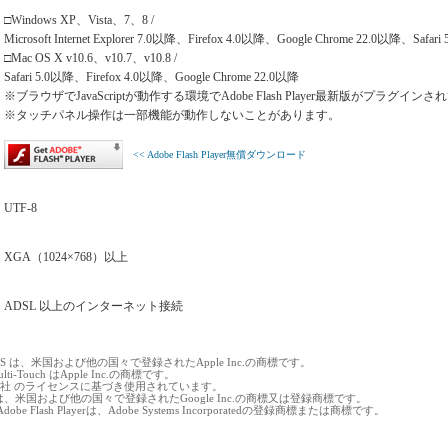
□Windows XP、Vista、7、8 /
Microsoft Internet Explorer 7.0以降、Firefox 4.0以降、Google Chrome 22.0以降、Safari
□Mac OS X v10.6、v10.7、v10.8 /
Safari 5.0以降、Firefox 4.0以降、Google Chrome 22.0以降
※ブラウザでJavaScriptが動作する環境でAdobe Flash Player最新版がプラグ
※タッチパネル操作は一部機能が動作しないことがあります。
<< Adobe Flash Player無償ダウンロード
UTF-8
XGA（1024×768）以上
ADSL 以上のインターネット接続
c OS は、米国および他の国々で登録されたApple Inc.の商標です。
ulti-Touch はApple Inc.の商標です。
式会社 のライセンスに基づき使用されています。
 Play は、米国および他の国々で登録されたGoogle Inc.の商標又は登録商標です。
obe Flash Playerは、Adobe Systems Incorporatedの登録商標または商標です。